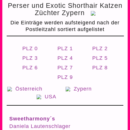
Perser und Exotic Shorthair Katzen
Züchter Zypern
Die Einträge werden aufsteigend nach der
Postleitzahl sortiert aufgelistet
PLZ 0
PLZ 1
PLZ 2
PLZ 3
PLZ 4
PLZ 5
PLZ 6
PLZ 7
PLZ 8
PLZ 9
Österreich
Zypern
USA
Sweetharmony´s
Daniela Lautenschlager